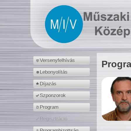
Versenyfelhívás
Progr
Lebonyolítás
Díjazás
Szponzorok
Program
Regisztráció
Programbizottság