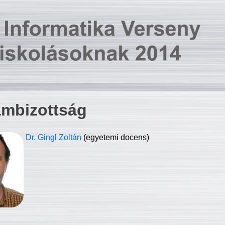
ambizottság
Dr. Gingl Zoltán
(egyetemi docens)