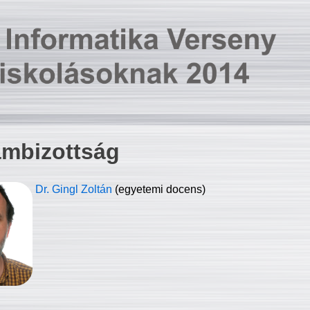
ambizottság
Dr. Gingl Zoltán
(egyetemi docens)