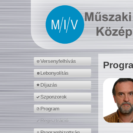
Versenyfelhívás
Progr
Lebonyolítás
Díjazás
Szponzorok
Program
Regisztráció
Programbizottság