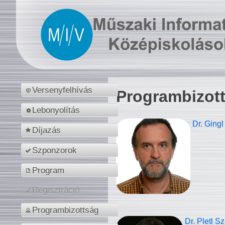
Versenyfelhívás
Programbizot
Lebonyolítás
Dr. Gingl
Díjazás
Szponzorok
Program
Regisztráció
Programbizottság
Dr. Pletl S