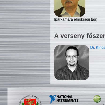
Iparkamara elnökségi tag)
A verseny fősze
Dr. Kinc