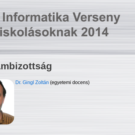
ambizottság
Dr. Gingl Zoltán
(egyetemi docens)