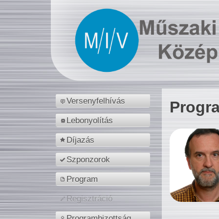
Versenyfelhívás
Progr
Lebonyolítás
Díjazás
Szponzorok
Program
Regisztráció
Programbizottság