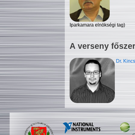
Iparkamara elnökségi tag)
A verseny fősze
Dr. Kinc