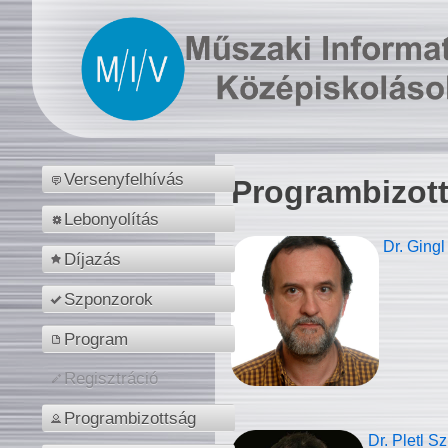
Versenyfelhívás
Programbizot
Lebonyolítás
Dr. Gingl
Díjazás
Szponzorok
Program
Regisztráció
Programbizottság
Dr. Pletl S