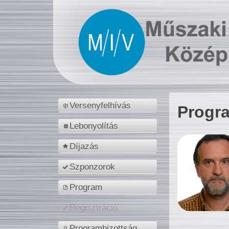
Versenyfelhívás
Progr
Lebonyolítás
Díjazás
Szponzorok
Program
Regisztráció
Programbizottság