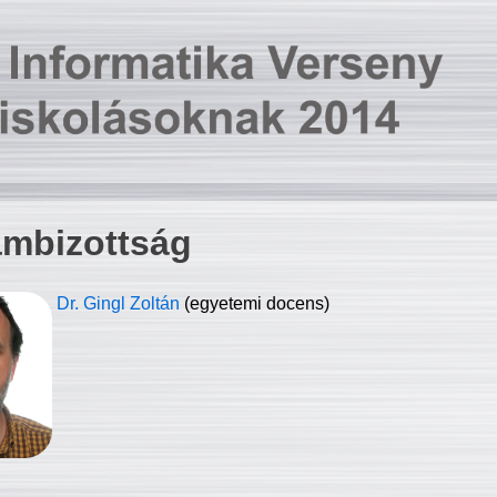
ambizottság
Dr. Gingl Zoltán
(egyetemi docens)