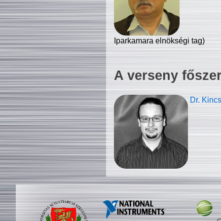
Iparkamara elnökségi tag)
A verseny fősze
Dr. Kinc