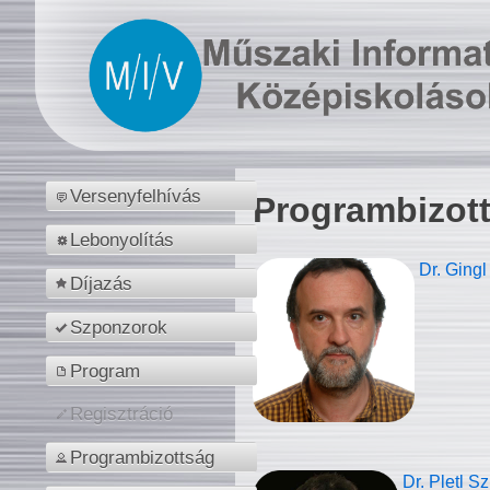
Versenyfelhívás
Programbizot
Lebonyolítás
Dr. Gingl
Díjazás
Szponzorok
Program
Regisztráció
Programbizottság
Dr. Pletl S