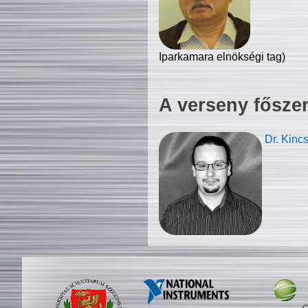
Iparkamara elnökségi tag)
A verseny fősze
Dr. Kinc