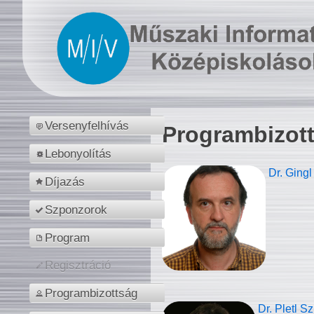
Versenyfelhívás
Programbizot
Lebonyolítás
Dr. Gingl
Díjazás
Szponzorok
Program
Regisztráció
Programbizottság
Dr. Pletl S