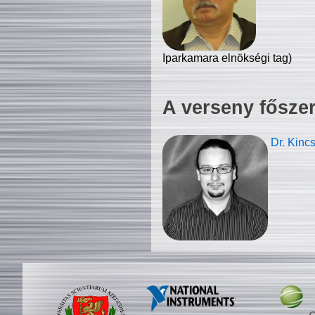
Iparkamara elnökségi tag)
A verseny fősze
Dr. Kinc