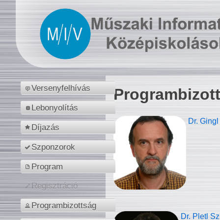
Versenyfelhívás
Programbizot
Lebonyolítás
Dr. Gingl
Díjazás
Szponzorok
Program
Regisztráció
Programbizottság
Dr. Pletl S