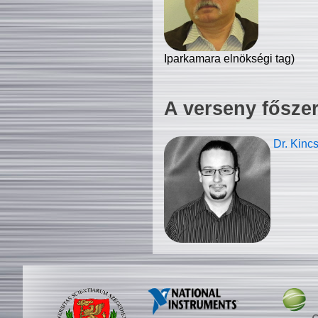
Iparkamara elnökségi tag)
A verseny fősze
Dr. Kinc