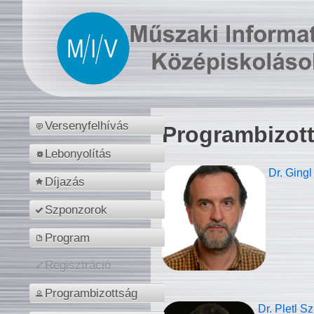
Versenyfelhívás
Programbizot
Lebonyolítás
Dr. Gingl
Díjazás
Szponzorok
Program
Regisztráció
Programbizottság
Dr. Pletl S