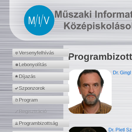
Versenyfelhívás
Programbizot
Lebonyolítás
Dr. Gingl
Díjazás
Szponzorok
Program
Regisztráció
Programbizottság
Dr. Pletl S