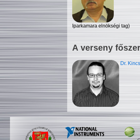
Iparkamara elnökségi tag)
A verseny fősze
Dr. Kinc