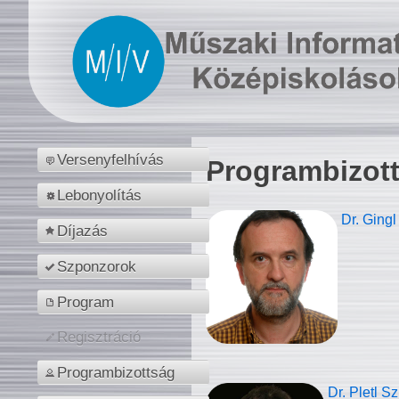
Versenyfelhívás
Programbizot
Lebonyolítás
Dr. Gingl
Díjazás
Szponzorok
Program
Regisztráció
Programbizottság
Dr. Pletl S