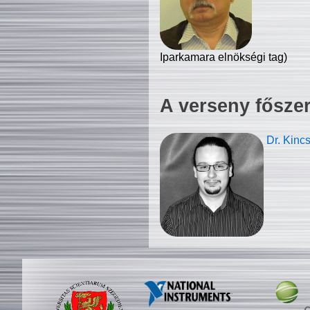
Iparkamara elnökségi tag)
A verseny fősze
Dr. Kinc