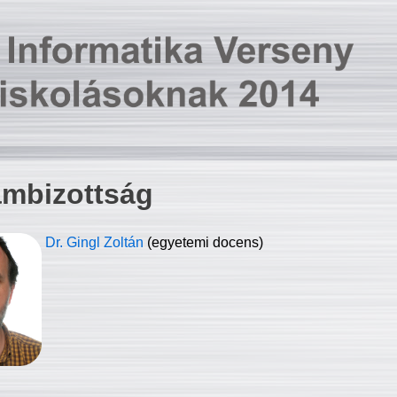
ambizottság
Dr. Gingl Zoltán
(egyetemi docens)