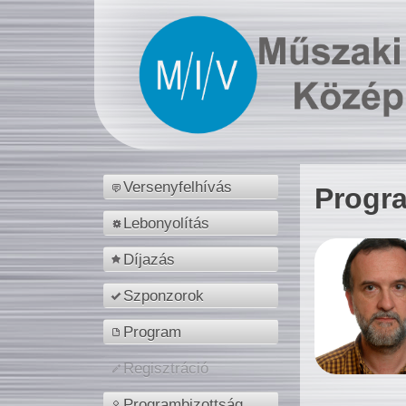
Versenyfelhívás
Progr
Lebonyolítás
Díjazás
Szponzorok
Program
Regisztráció
Programbizottság