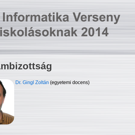
ambizottság
Dr. Gingl Zoltán
(egyetemi docens)