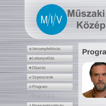
Versenyfelhívás
Progr
Lebonyolítás
Díjazás
Szponzorok
Program
Regisztráció
Programbizottság