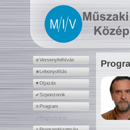
Versenyfelhívás
Progr
Lebonyolítás
Díjazás
Szponzorok
Program
Regisztráció
Programbizottság