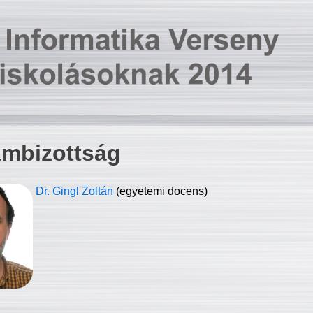
ambizottság
Dr. Gingl Zoltán
(egyetemi docens)