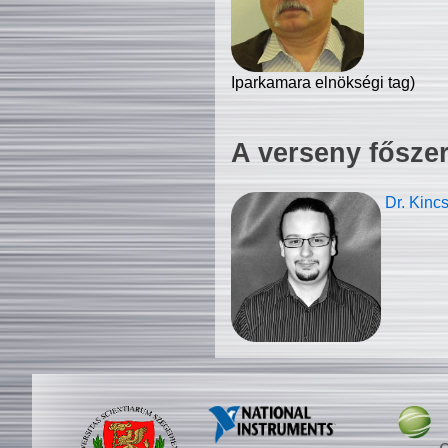
Iparkamara elnökségi tag)
A verseny fősze
Dr. Kinc