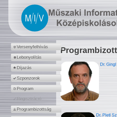
Versenyfelhívás
Programbizot
Lebonyolítás
Dr. Gingl
Díjazás
Szponzorok
Program
Regisztráció
Programbizottság
Dr. Pletl S