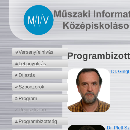
Versenyfelhívás
Programbizot
Lebonyolítás
Dr. Gingl
Díjazás
Szponzorok
Program
Regisztráció
Programbizottság
Dr. Pletl S