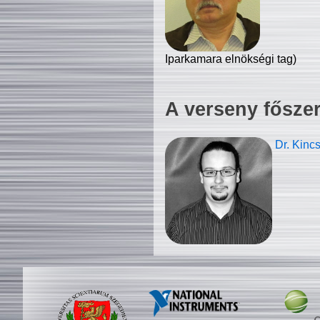
Iparkamara elnökségi tag)
A verseny fősze
Dr. Kinc