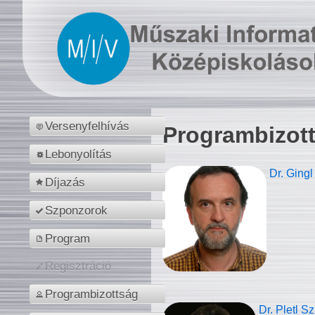
Versenyfelhívás
Programbizot
Lebonyolítás
Dr. Gingl
Díjazás
Szponzorok
Program
Regisztráció
Programbizottság
Dr. Pletl S