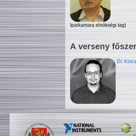
Iparkamara elnökségi tag)
A verseny fősze
Dr. Kinc