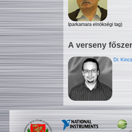
Iparkamara elnökségi tag)
A verseny fősze
Dr. Kinc