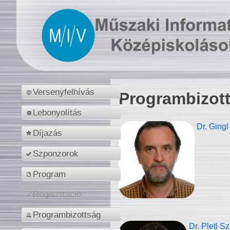
Versenyfelhívás
Programbizot
Lebonyolítás
Dr. Gingl
Díjazás
Szponzorok
Program
Regisztráció
Programbizottság
Dr. Pletl S