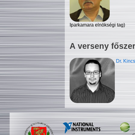
Iparkamara elnökségi tag)
A verseny fősze
Dr. Kinc