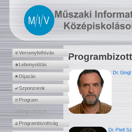
Versenyfelhívás
Programbizot
Lebonyolítás
Dr. Gingl
Díjazás
Szponzorok
Program
Regisztráció
Programbizottság
Dr. Pletl S