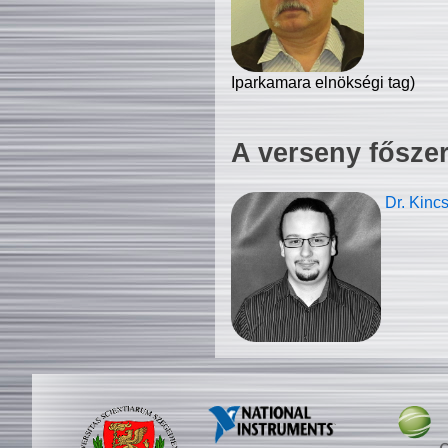
Iparkamara elnökségi tag)
A verseny fősze
Dr. Kinc