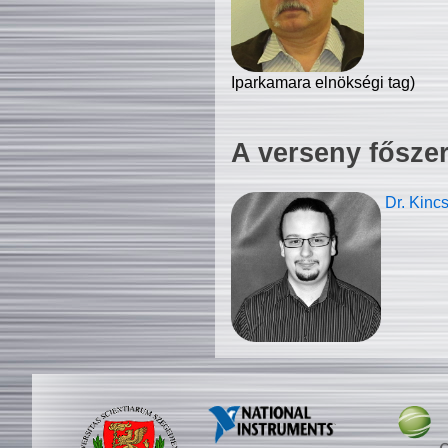
Iparkamara elnökségi tag)
A verseny fősze
Dr. Kinc