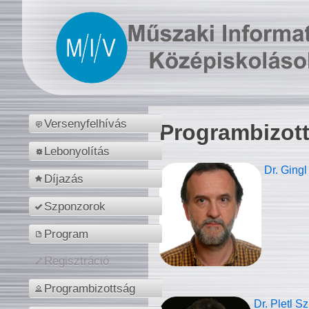
Versenyfelhívás
Programbizot
Lebonyolítás
Dr. Gingl
Díjazás
Szponzorok
Program
Regisztráció
Programbizottság
Dr. Pletl S