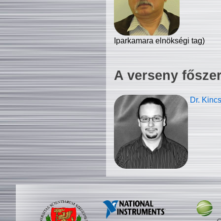
Iparkamara elnökségi tag)
A verseny fősze
Dr. Kinc