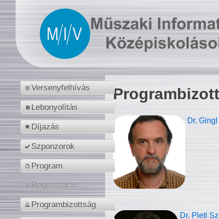
Versenyfelhívás
Programbizot
Lebonyolítás
Dr. Gingl
Díjazás
Szponzorok
Program
Regisztráció
Programbizottság
Dr. Pletl S