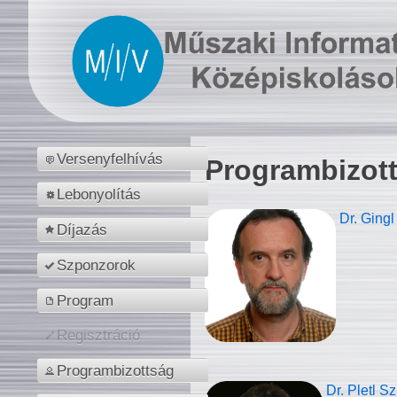
Versenyfelhívás
Programbizot
Lebonyolítás
Dr. Gingl
Díjazás
Szponzorok
Program
Regisztráció
Programbizottság
Dr. Pletl S