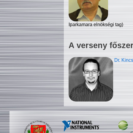
Iparkamara elnökségi tag)
A verseny fősze
Dr. Kinc