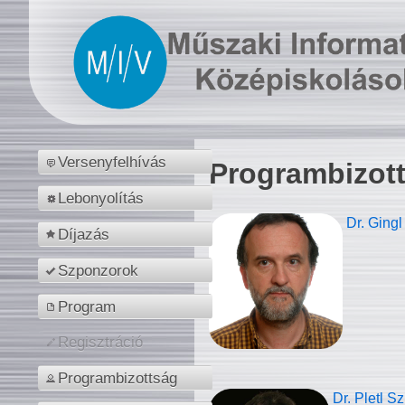
Versenyfelhívás
Programbizot
Lebonyolítás
Dr. Gingl
Díjazás
Szponzorok
Program
Regisztráció
Programbizottság
Dr. Pletl S