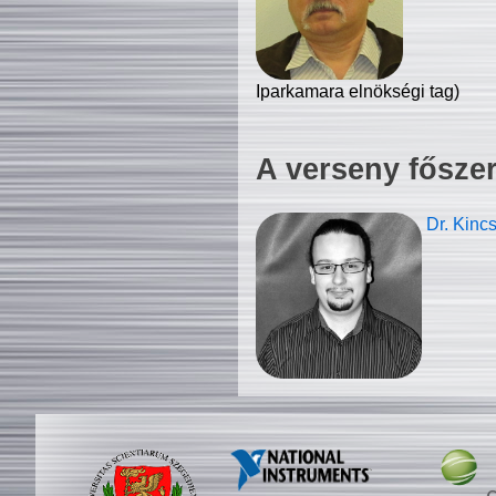
Iparkamara elnökségi tag)
A verseny fősze
Dr. Kinc