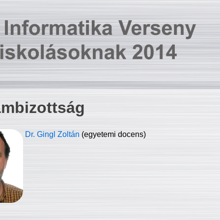
ambizottság
Dr. Gingl Zoltán
(egyetemi docens)