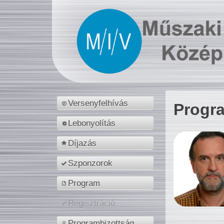
Versenyfelhívás
Progr
Lebonyolítás
Díjazás
Szponzorok
Program
Regisztráció
Programbizottság