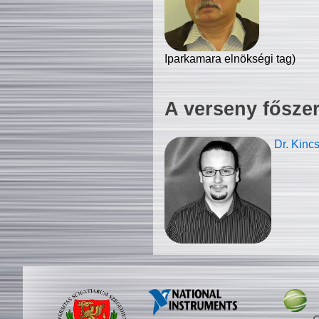
Iparkamara elnökségi tag)
A verseny fősze
Dr. Kinc