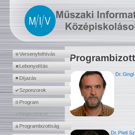
Versenyfelhívás
Programbizot
Lebonyolítás
Dr. Gingl
Díjazás
Szponzorok
Program
Regisztráció
Programbizottság
Dr. Pletl S