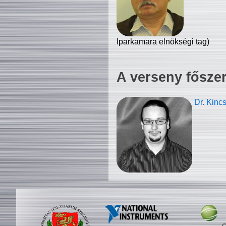
Iparkamara elnökségi tag)
A verseny fősze
Dr. Kinc