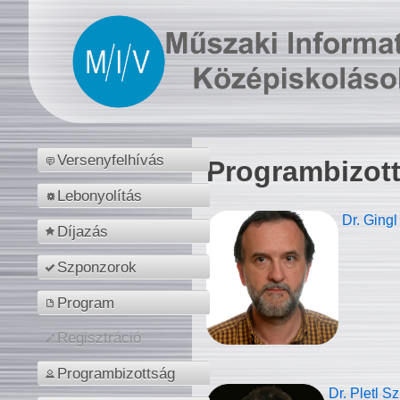
Versenyfelhívás
Programbizot
Lebonyolítás
Dr. Gingl
Díjazás
Szponzorok
Program
Regisztráció
Programbizottság
Dr. Pletl S