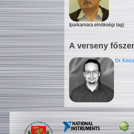
Iparkamara elnökségi tag)
A verseny fősze
Dr. Kinc