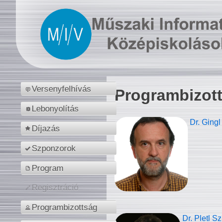
Versenyfelhívás
Programbizot
Lebonyolítás
Dr. Gingl
Díjazás
Szponzorok
Program
Regisztráció
Programbizottság
Dr. Pletl S