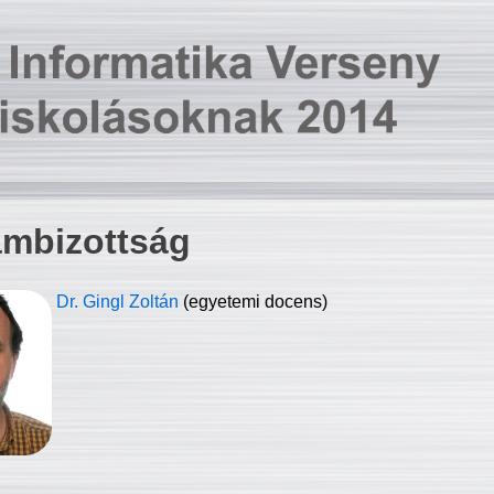
ambizottság
Dr. Gingl Zoltán
(egyetemi docens)