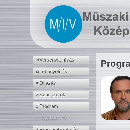
Versenyfelhívás
Progr
Lebonyolítás
Díjazás
Szponzorok
Program
Regisztráció
Programbizottság