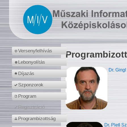
Versenyfelhívás
Programbizot
Lebonyolítás
Dr. Gingl
Díjazás
Szponzorok
Program
Regisztráció
Programbizottság
Dr. Pletl S