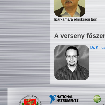
Iparkamara elnökségi tag)
A verseny fősze
Dr. Kinc