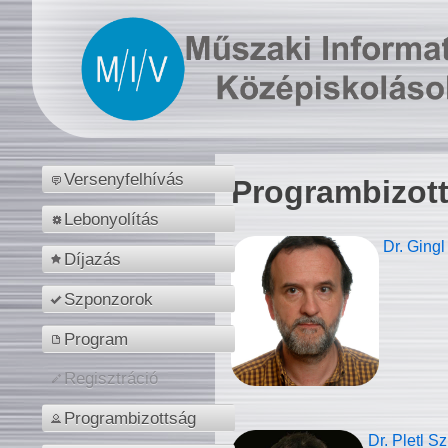
Versenyfelhívás
Programbizot
Lebonyolítás
Dr. Gingl
Díjazás
Szponzorok
Program
Regisztráció
Programbizottság
Dr. Pletl S