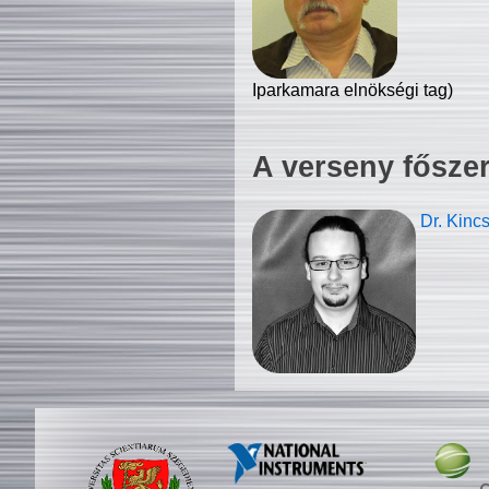
Iparkamara elnökségi tag)
A verseny fősze
Dr. Kinc