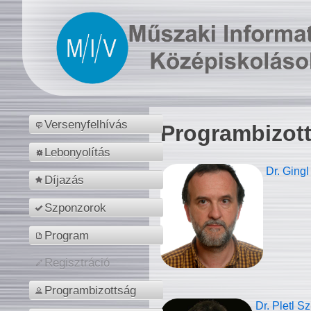
Versenyfelhívás
Programbizot
Lebonyolítás
Dr. Gingl
Díjazás
Szponzorok
Program
Regisztráció
Programbizottság
Dr. Pletl S