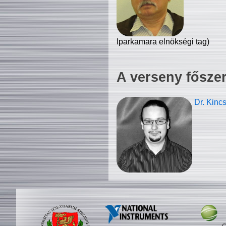
Iparkamara elnökségi tag)
A verseny fősze
Dr. Kinc