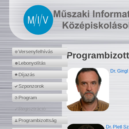
Versenyfelhívás
Programbizot
Lebonyolítás
Dr. Gingl
Díjazás
Szponzorok
Program
Regisztráció
Programbizottság
Dr. Pletl S