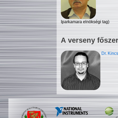
Iparkamara elnökségi tag)
A verseny fősze
Dr. Kinc