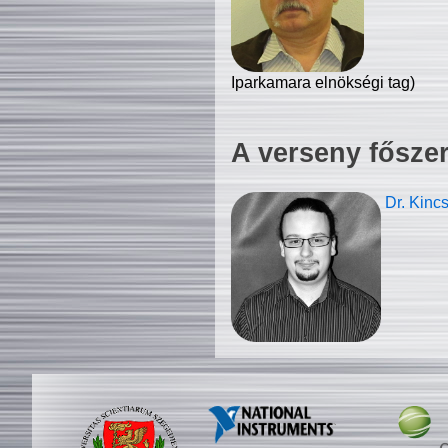
Iparkamara elnökségi tag)
A verseny fősze
Dr. Kinc