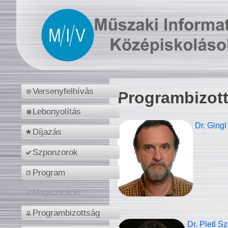
Versenyfelhívás
Programbizot
Lebonyolítás
Dr. Gingl
Díjazás
Szponzorok
Program
Regisztráció
Programbizottság
Dr. Pletl S