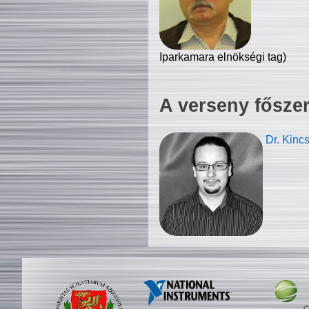
Iparkamara elnökségi tag)
A verseny fősze
Dr. Kinc