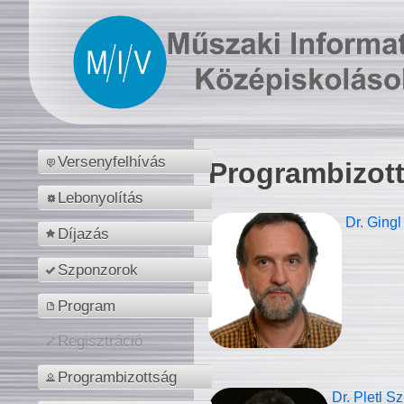
Versenyfelhívás
Programbizot
Lebonyolítás
Dr. Gingl
Díjazás
Szponzorok
Program
Regisztráció
Programbizottság
Dr. Pletl S