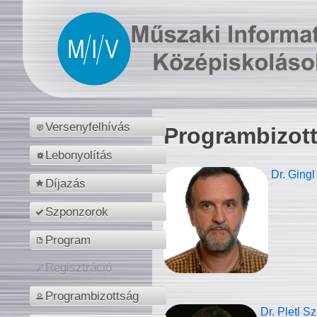
Versenyfelhívás
Programbizot
Lebonyolítás
Dr. Gingl
Díjazás
Szponzorok
Program
Regisztráció
Programbizottság
Dr. Pletl S