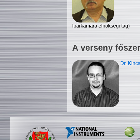
Iparkamara elnökségi tag)
A verseny fősze
Dr. Kinc