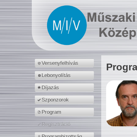
Versenyfelhívás
Progr
Lebonyolítás
Díjazás
Szponzorok
Program
Regisztráció
Programbizottság