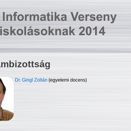
ambizottság
Dr. Gingl Zoltán
(egyetemi docens)