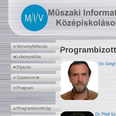
Versenyfelhívás
Programbizot
Lebonyolítás
Dr. Gingl
Díjazás
Szponzorok
Program
Regisztráció
Programbizottság
Dr. Pletl S