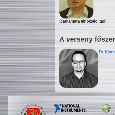
Iparkamara elnökségi tag)
A verseny fősze
Dr. Kinc