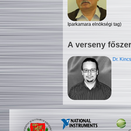
Iparkamara elnökségi tag)
A verseny fősze
Dr. Kinc