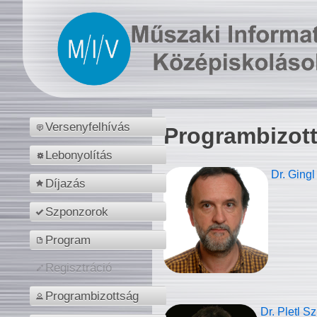
Versenyfelhívás
Programbizot
Lebonyolítás
Dr. Gingl
Díjazás
Szponzorok
Program
Regisztráció
Programbizottság
Dr. Pletl S