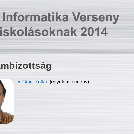
ambizottság
Dr. Gingl Zoltán
(egyetemi docens)