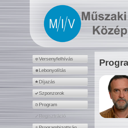
Versenyfelhívás
Progr
Lebonyolítás
Díjazás
Szponzorok
Program
Regisztráció
Programbizottság