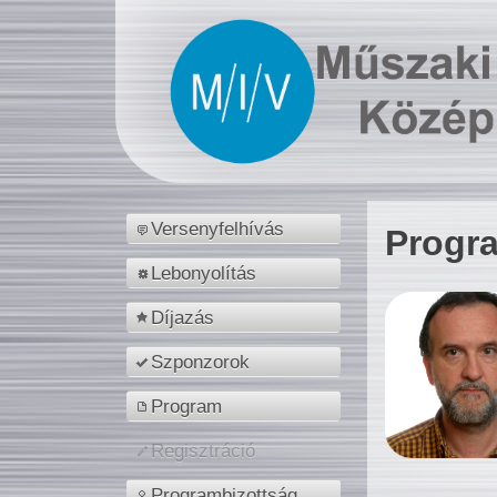
Versenyfelhívás
Progr
Lebonyolítás
Díjazás
Szponzorok
Program
Regisztráció
Programbizottság