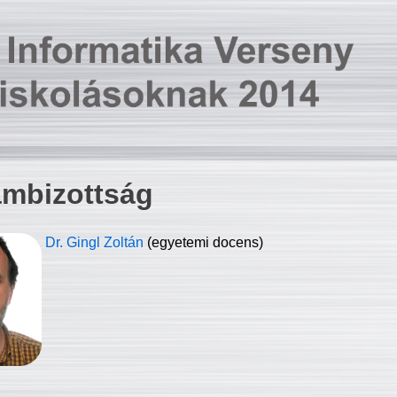
ambizottság
Dr. Gingl Zoltán
(egyetemi docens)