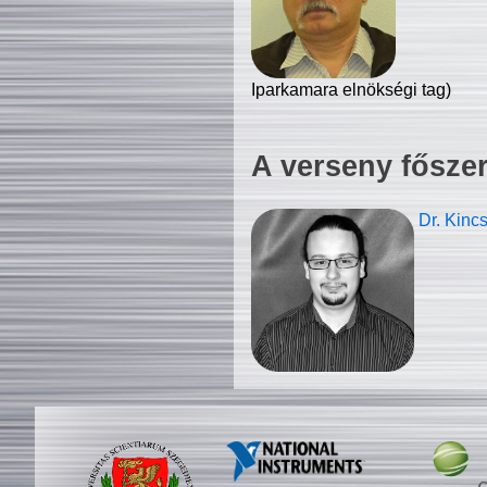
Iparkamara elnökségi tag)
A verseny fősze
Dr. Kinc