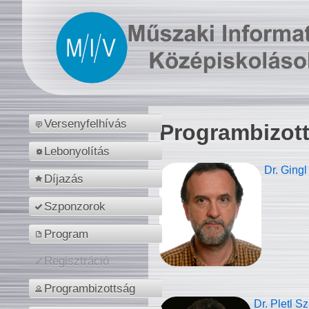
Versenyfelhívás
Programbizot
Lebonyolítás
Dr. Gingl
Díjazás
Szponzorok
Program
Regisztráció
Programbizottság
Dr. Pletl S