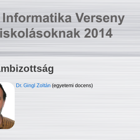
ambizottság
Dr. Gingl Zoltán
(egyetemi docens)