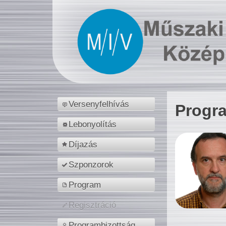
Versenyfelhívás
Progr
Lebonyolítás
Díjazás
Szponzorok
Program
Regisztráció
Programbizottság