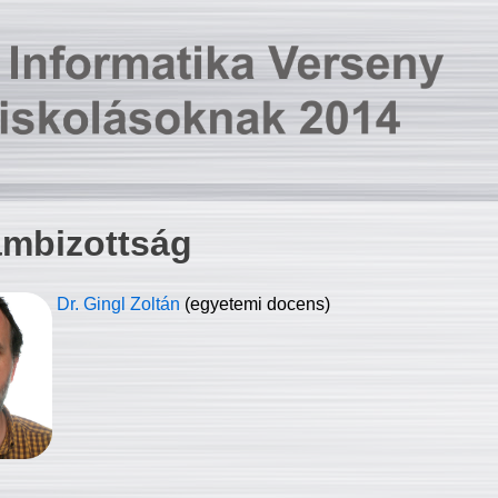
ambizottság
Dr. Gingl Zoltán
(egyetemi docens)