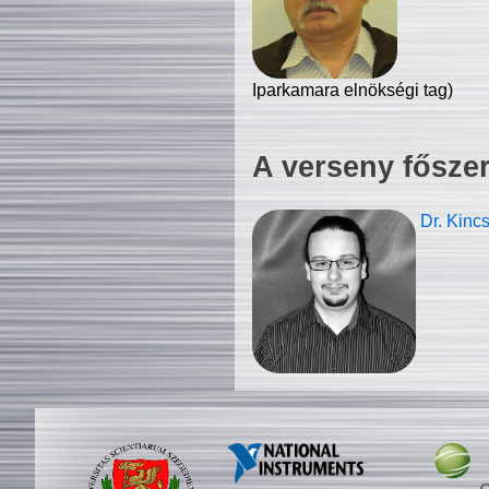
Iparkamara elnökségi tag)
A verseny fősze
Dr. Kinc