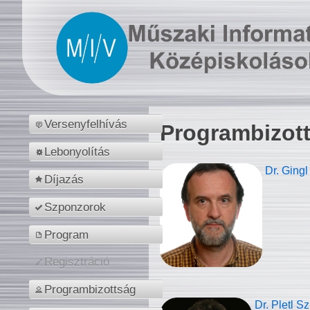
Versenyfelhívás
Programbizot
Lebonyolítás
Dr. Gingl
Díjazás
Szponzorok
Program
Regisztráció
Programbizottság
Dr. Pletl S