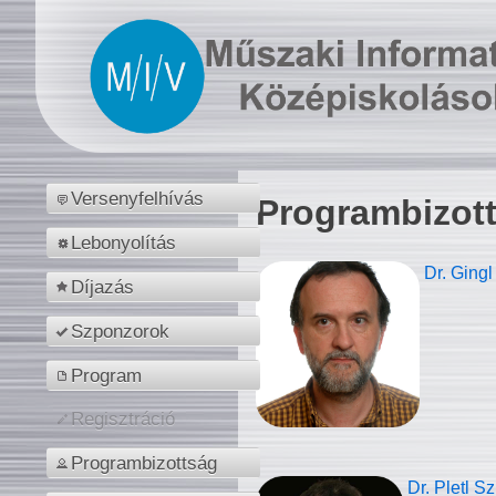
Versenyfelhívás
Programbizot
Lebonyolítás
Dr. Gingl
Díjazás
Szponzorok
Program
Regisztráció
Programbizottság
Dr. Pletl S