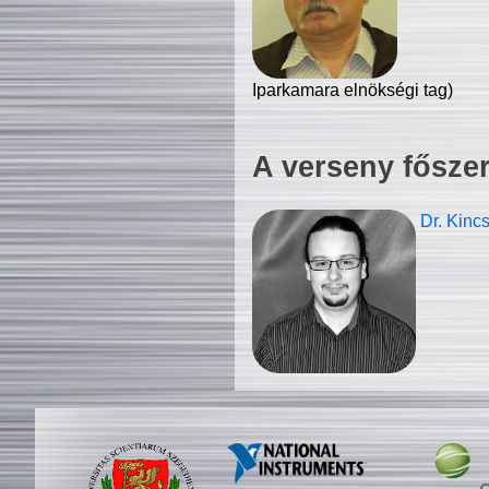
Iparkamara elnökségi tag)
A verseny fősze
Dr. Kinc