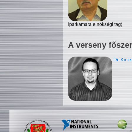
Iparkamara elnökségi tag)
A verseny fősze
Dr. Kinc