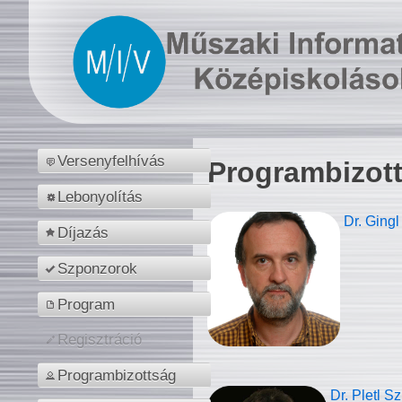
Versenyfelhívás
Programbizot
Lebonyolítás
Dr. Gingl
Díjazás
Szponzorok
Program
Regisztráció
Programbizottság
Dr. Pletl S