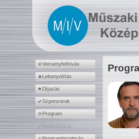
Versenyfelhívás
Progr
Lebonyolítás
Díjazás
Szponzorok
Program
Regisztráció
Programbizottság