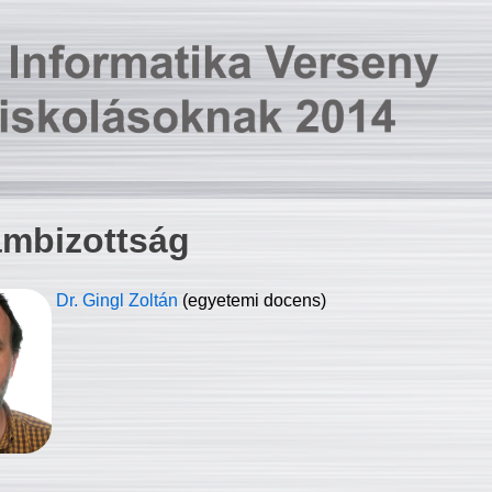
ambizottság
Dr. Gingl Zoltán
(egyetemi docens)