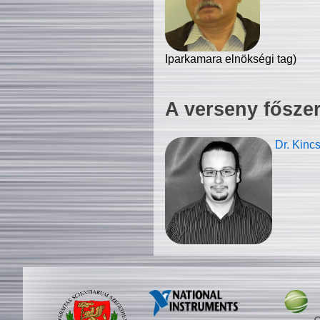
Iparkamara elnökségi tag)
A verseny fősze
Dr. Kinc