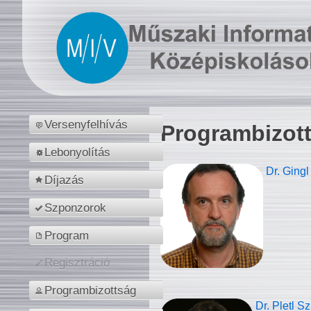
Versenyfelhívás
Programbizot
Lebonyolítás
Dr. Gingl
Díjazás
Szponzorok
Program
Regisztráció
Programbizottság
Dr. Pletl S